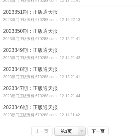
2023澳门正版资料 670288.com
12-17 21:41
2023351期：正版通天报
2023澳门正版资料 670288.com
12-16 22:13
2023350期：正版通天报
2023澳门正版资料 670288.com
12-15 21:41
2023349期：正版通天报
2023澳门正版资料 670288.com
12-14 21:43
2023348期：正版通天报
2023澳门正版资料 670288.com
12-13 21:41
2023347期：正版通天报
2023澳门正版资料 670288.com
12-12 21:44
2023346期：正版通天报
2023澳门正版资料 670288.com
12-11 21:42
上一页
第1页
下一页