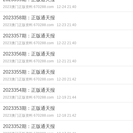
2023澳门正版资料 670288.com
12-24 21:40
2023358期：正版通天报
2023澳门正版资料 670288.com
12-23 21:40
2023357期：正版通天报
2023澳门正版资料 670288.com
12-22 21:40
2023356期：正版通天报
2023澳门正版资料 670288.com
12-21 21:40
2023355期：正版通天报
2023澳门正版资料 670288.com
12-20 21:42
2023354期：正版通天报
2023澳门正版资料 670288.com
12-19 21:44
2023353期：正版通天报
2023澳门正版资料 670288.com
12-18 21:42
2023352期：正版通天报