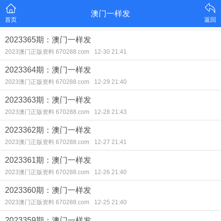
澳门一样发
首页
返回
2023365期：澳门一样发
2023澳门正版资料 670288.com
12-30 21:41
2023364期：澳门一样发
2023澳门正版资料 670288.com
12-29 21:40
2023363期：澳门一样发
2023澳门正版资料 670288.com
12-28 21:43
2023362期：澳门一样发
2023澳门正版资料 670288.com
12-27 21:41
2023361期：澳门一样发
2023澳门正版资料 670288.com
12-26 21:40
2023360期：澳门一样发
2023澳门正版资料 670288.com
12-25 21:40
2023359期：澳门一样发