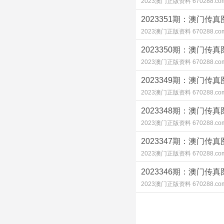
2023澳门正版资料 670288.co
2023351期：澳门传真
2023澳门正版资料 670288.co
2023350期：澳门传真
2023澳门正版资料 670288.co
2023349期：澳门传真
2023澳门正版资料 670288.co
2023348期：澳门传真
2023澳门正版资料 670288.co
2023347期：澳门传真
2023澳门正版资料 670288.co
2023346期：澳门传真
2023澳门正版资料 670288.co