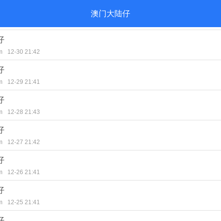
澳门大陆仔
仔
m
12-30 21:42
仔
m
12-29 21:41
仔
m
12-28 21:43
仔
m
12-27 21:42
仔
m
12-26 21:41
仔
m
12-25 21:41
仔