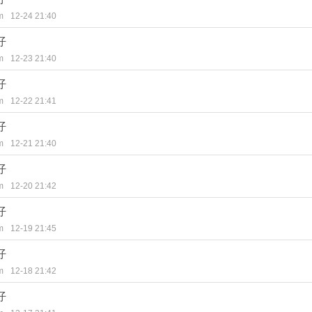
m
12-24 21:40
仔
m
12-23 21:40
仔
m
12-22 21:41
仔
m
12-21 21:40
仔
m
12-20 21:42
仔
m
12-19 21:45
仔
m
12-18 21:42
仔