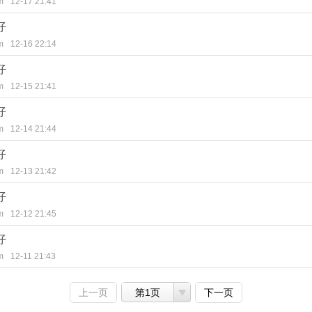
m
12-17 21:41
仔
m
12-16 22:14
仔
m
12-15 21:41
仔
m
12-14 21:44
仔
m
12-13 21:42
仔
m
12-12 21:45
仔
m
12-11 21:43
上一页
第1页
下一页