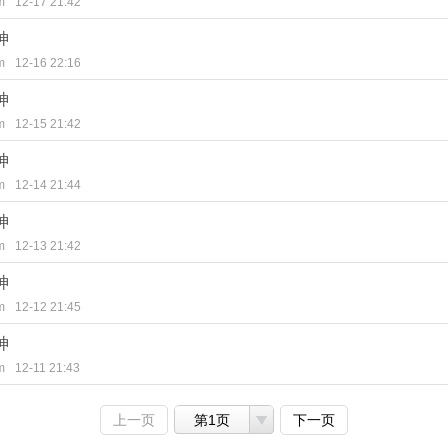
m
12-17 21:42
神
m
12-16 22:16
神
m
12-15 21:42
神
m
12-14 21:44
神
m
12-13 21:42
神
m
12-12 21:45
神
m
12-11 21:43
上一页
第1页
下一页