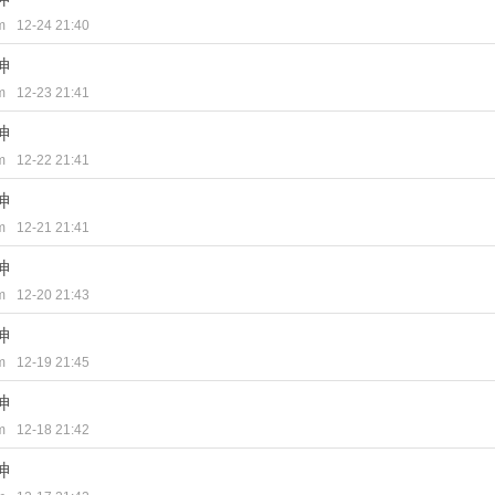
m
12-24 21:40
神
m
12-23 21:41
神
m
12-22 21:41
神
m
12-21 21:41
神
m
12-20 21:43
神
m
12-19 21:45
神
m
12-18 21:42
神