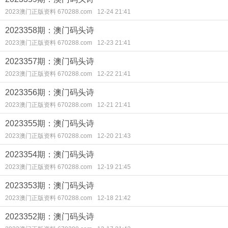
2023澳门正版资料 670288.com
12-24 21:41
2023358期：澳门码头诗
2023澳门正版资料 670288.com
12-23 21:41
2023357期：澳门码头诗
2023澳门正版资料 670288.com
12-22 21:41
2023356期：澳门码头诗
2023澳门正版资料 670288.com
12-21 21:41
2023355期：澳门码头诗
2023澳门正版资料 670288.com
12-20 21:43
2023354期：澳门码头诗
2023澳门正版资料 670288.com
12-19 21:45
2023353期：澳门码头诗
2023澳门正版资料 670288.com
12-18 21:42
2023352期：澳门码头诗