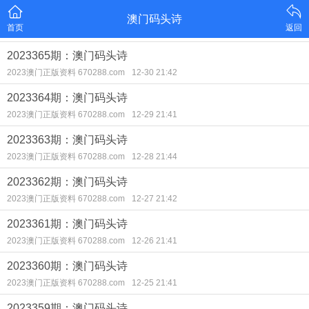
澳门码头诗
首页
返回
2023365期：澳门码头诗
2023澳门正版资料 670288.com
12-30 21:42
2023364期：澳门码头诗
2023澳门正版资料 670288.com
12-29 21:41
2023363期：澳门码头诗
2023澳门正版资料 670288.com
12-28 21:44
2023362期：澳门码头诗
2023澳门正版资料 670288.com
12-27 21:42
2023361期：澳门码头诗
2023澳门正版资料 670288.com
12-26 21:41
2023360期：澳门码头诗
2023澳门正版资料 670288.com
12-25 21:41
2023359期：澳门码头诗