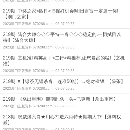
2023澳门正版资料 670288.com
08-07 00:35
219期: 中奖之家<四肖>把握好机会!明日财富一定属于你!
【澳门之家】
2023澳门正版资料 670288.com
08-07 00:35
219期: 陆合大赚◇◇◇平特一肖◇◇◇稳定的.一切拭目以
待!!【陆合大赚】
2023澳门正版资料 670288.com
08-07 00:35
219期: 玄机准‖精英高手<二行>精推荐,让您暴富的猛!【玄机
准】
2023澳门正版资料 670288.com
08-07 00:35
219期: ≡【绿茶无错杀肖、连准50期】→绝对省钱! 【绿茶】
2023澳门正版资料 670288.com
08-07 00:35
219期: 《杀出重围》期期乱杀一头--已更新【杀出重围】
2023澳门正版资料 670288.com
08-07 00:35
218期: 权威爆六肖★用心打造六肖特★期期大中!【爆料权
威】
2023澳门正版资料 670288.com
08-06 00:35