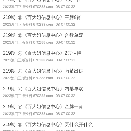
2023澳门正版资料 670288.com
08-07 00:32
219期: ㊣《百大姐信息中心》王牌8肖
2023澳门正版资料 670288.com
08-07 00:32
219期: ㊣《百大姐信息中心》合数单双
2023澳门正版资料 670288.com
08-07 00:32
219期: ㊣《百大姐信息中心》2波仲特
2023澳门正版资料 670288.com
08-07 00:32
219期: ㊣《百大姐信息中心》内慕出碼
2023澳门正版资料 670288.com
08-07 00:32
219期: ㊣《百大姐信息中心》内慕单双
2023澳门正版资料 670288.com
08-07 00:32
219期: ㊣《百大姐信息中心》金牌一肖
2023澳门正版资料 670288.com
08-07 00:32
219期: ㊣《百大姐信息中心》买什么开什么