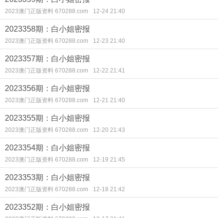
2023澳门正版资料 670288.com
12-24 21:40
2023358期：白小姐密报
2023澳门正版资料 670288.com
12-23 21:40
2023357期：白小姐密报
2023澳门正版资料 670288.com
12-22 21:41
2023356期：白小姐密报
2023澳门正版资料 670288.com
12-21 21:40
2023355期：白小姐密报
2023澳门正版资料 670288.com
12-20 21:43
2023354期：白小姐密报
2023澳门正版资料 670288.com
12-19 21:45
2023353期：白小姐密报
2023澳门正版资料 670288.com
12-18 21:42
2023352期：白小姐密报