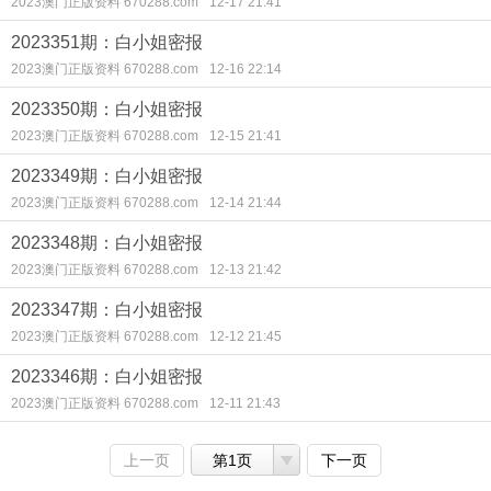
2023澳门正版资料 670288.com
12-17 21:41
2023351期：白小姐密报
2023澳门正版资料 670288.com
12-16 22:14
2023350期：白小姐密报
2023澳门正版资料 670288.com
12-15 21:41
2023349期：白小姐密报
2023澳门正版资料 670288.com
12-14 21:44
2023348期：白小姐密报
2023澳门正版资料 670288.com
12-13 21:42
2023347期：白小姐密报
2023澳门正版资料 670288.com
12-12 21:45
2023346期：白小姐密报
2023澳门正版资料 670288.com
12-11 21:43
上一页
第1页
下一页