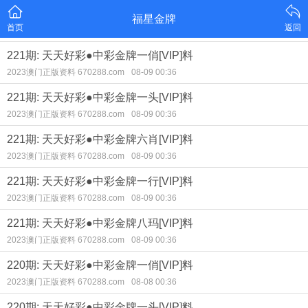
福星金牌
首页
返回
221期: 天天好彩●中彩金牌一俏[VIP]料
2023澳门正版资料 670288.com
08-09 00:36
221期: 天天好彩●中彩金牌一头[VIP]料
2023澳门正版资料 670288.com
08-09 00:36
221期: 天天好彩●中彩金牌六肖[VIP]料
2023澳门正版资料 670288.com
08-09 00:36
221期: 天天好彩●中彩金牌一行[VIP]料
2023澳门正版资料 670288.com
08-09 00:36
221期: 天天好彩●中彩金牌八玛[VIP]料
2023澳门正版资料 670288.com
08-09 00:36
220期: 天天好彩●中彩金牌一俏[VIP]料
2023澳门正版资料 670288.com
08-08 00:36
220期: 天天好彩●中彩金牌一头[VIP]料