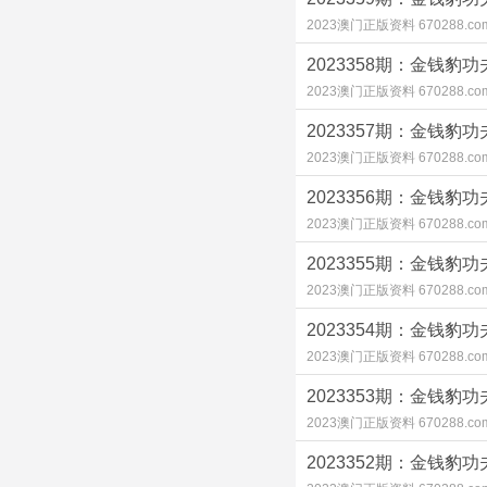
2023澳门正版资料 670288.co
2023358期：金钱豹功
2023澳门正版资料 670288.co
2023357期：金钱豹功
2023澳门正版资料 670288.co
2023356期：金钱豹功
2023澳门正版资料 670288.co
2023355期：金钱豹功
2023澳门正版资料 670288.co
2023354期：金钱豹功
2023澳门正版资料 670288.co
2023353期：金钱豹功
2023澳门正版资料 670288.co
2023352期：金钱豹功