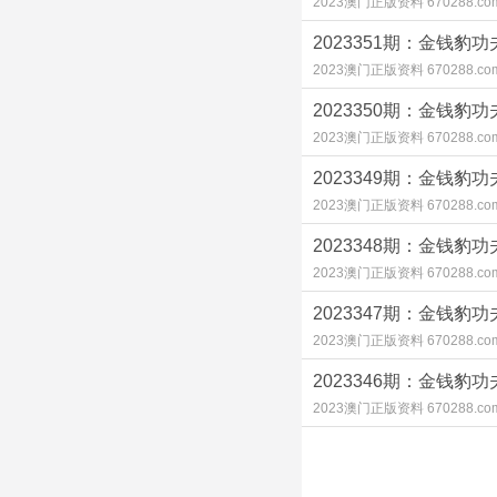
2023澳门正版资料 670288.co
2023351期：金钱豹功
2023澳门正版资料 670288.co
2023350期：金钱豹功
2023澳门正版资料 670288.co
2023349期：金钱豹功
2023澳门正版资料 670288.co
2023348期：金钱豹功
2023澳门正版资料 670288.co
2023347期：金钱豹功
2023澳门正版资料 670288.co
2023346期：金钱豹功
2023澳门正版资料 670288.co