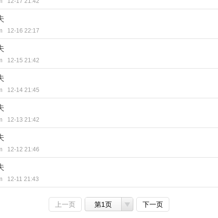
m
12-17 21:42
夫
m
12-16 22:17
夫
m
12-15 21:42
夫
m
12-14 21:45
夫
m
12-13 21:42
夫
m
12-12 21:46
夫
m
12-11 21:43
上一页
第1页
下一页