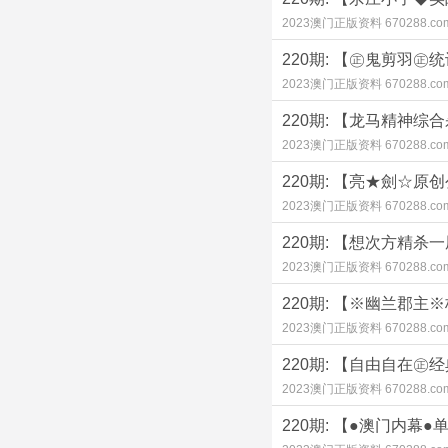
2023澳门正版资料 670288.co
220期: 【㊣鬼剪羽㊣
2023澳门正版资料 670288.co
220期: 【龙马精神综
2023澳门正版资料 670288.co
220期: 【亮★劍☆原
2023澳门正版资料 670288.co
220期: 【想次方精杀
2023澳门正版资料 670288.co
220期: 【※幽兰郡主
2023澳门正版资料 670288.co
220期: 【自由自在㊣
2023澳门正版资料 670288.co
220期: 【●澳门内幕