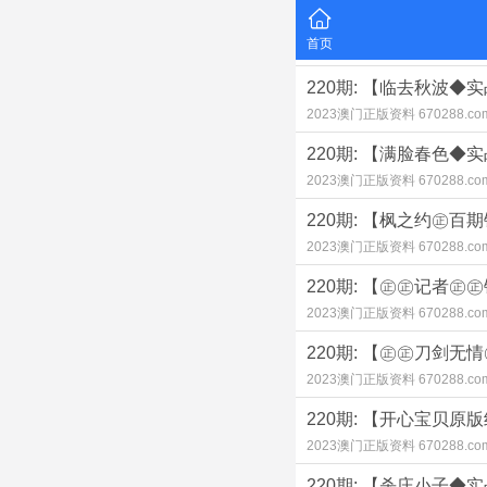
首页
220期: 【临去秋波◆
2023澳门正版资料 670288.co
220期: 【满脸春色◆
2023澳门正版资料 670288.co
220期: 【枫之约㊣百
2023澳门正版资料 670288.co
220期: 【㊣㊣记者㊣
2023澳门正版资料 670288.co
220期: 【㊣㊣刀剑无
2023澳门正版资料 670288.co
220期: 【开心宝贝原
2023澳门正版资料 670288.co
220期: 【杀庄小子◆