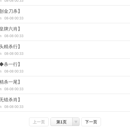
m
08-08 00:33
原创金刀杀】
m
08-08 00:33
典皇牌六肖】
m
08-08 00:33
三头精杀行】
m
08-08 00:33
◆◆杀一行】
m
08-08 00:33
期精杀一尾】
m
08-08 00:33
师无错杀肖】
m
08-08 00:33
上一页
第1页
下一页