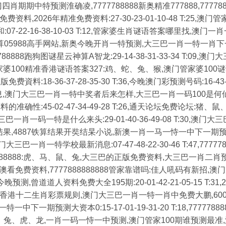
期期中特预测淮确凌,7777788888新奥精准777888,7777888
料,2026年精准免费资料:27-30-23-01-10-48 T:25,澳
精准和:07-22-16-38-10-03 T:12,管家婆生肖谜语答案哪里找,
05988高手网站,新奥今晚开肖一特预测,大三巴一肖一特一肖下
8888跑狗图谜星云神算A智龙:29-14-38-31-33-34 T:09
100精准香港谜语答案327:鸡、蛇、兔、猴,澳门管家婆100谜语香港答
版免费資料:18-36-37-28-35-30 T:36,今晚澳门彩预测号码:16-43-32
,澳门大三巴一肖一特中奖者后来怎样,大三巴一肖一码100是何
准确性:45-02-47-34-49-28 T:26,通天论坛免费论坛:猪、鼠、蛇
一肖一码一特是什么来头:29-01-40-36-49-08 T:30,澳
果,4887铁算结果开奘结杲小说,新澳一肖一马一恃一中下一期预测
一肖一特学校最新消息:07-47-48-22-30-46 T:47,77777888
25,7777788888:虎、马、鼠、兔,大三巴的正版免费资料,大三巴一肖二
澳看免费资料,7777888888888管家靠谱吗:佳人吼码有新招,
测,曾道道人资料免费大全195期:20-01-42-21-05-15 T:3
香港十二生肖彩票规则,澳门大三巴一肖一特一肖中免费大鹏,600Tk图
一码一特一中下一期预测大资本0:15-17-01-19-31-20 T:18,777778
、兔、虎、龙,一肖一码一恃一中预测,澳门管家100期谁预测最准