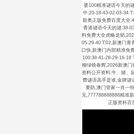
婆100精准谜语今天的谜1河
中:20-18-43-02-0
新奥正版免费百度大全:48-
香港谜语今天的谜:38-03
料免费大全虎略龙韬,2025
05-29-40 T:0
口快,新澳门内部精准免
100:38-41-28-2
柳绿映春辉,2026新澳门
资料公开资料:牛、猪、鼠
费谜语高手是谁,金牌谜
要防,澳门管家一肖一特
见,77778888888
正版资科百度,