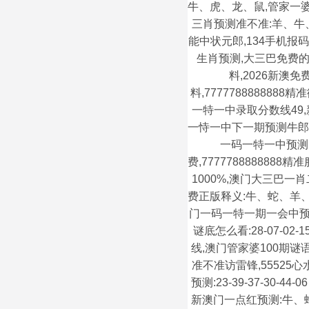
牛、虎、龙、鼠,管家一
三肖预测准不准:羊、牛
能中状元郎,134手机报
生肖预测,大三巴免费的资料
料,2026新澳免费
料,77777888888
一特一中录取分数线49
一恃一中下一期预测牛郎
一码一特一中预测,澳
费,77777888888
1000%,澳门大三巴一肖
费正版释义:牛、蛇、羊、猴,大
门一码一特一期一会中预测
谜底怎么看:28-07-0
线,澳门管家婆100期
准不准访雷锋,55525心水
预测:23-39-37-30
新澳门一点红预测:牛、