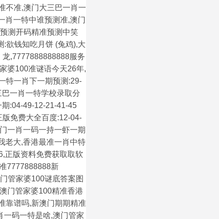
准不准,澳门大三巴一肖一
家一肖一特中谁预测准,澳门
晚预测开码精准预测中笑
预测:欲钱知吃月饼 (兔鸡),大
,7777888888888服务
婆100准谜语今天26年,
特一肖下一期预测:29-
澳门大三巴一肖一特学校录取分
49-12-21-41-45
正版免费大全百度:12-04-
费公开,澳门一肖一码一持一虾一期
二生肖我老大,香港最准一肖中特
11 T:16,正版资料免费获取取软
777888888新
,澳门管家婆100谜底答案图
2,澳门管家婆100精准香港
8精准靠谱吗,新澳门期期精准
肖一码一特是啥,澳门管家