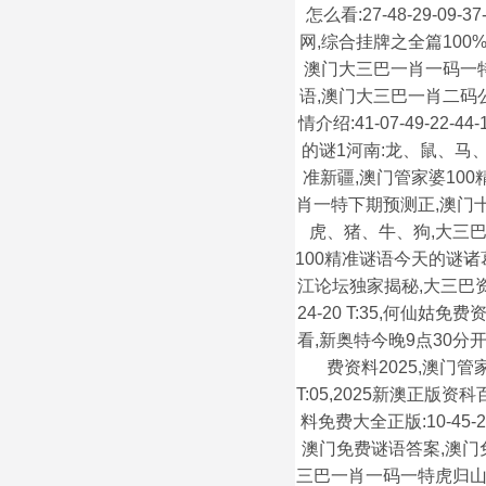
怎么看:27-48-29-09
网,综合挂牌之全篇100%,
澳门大三巴一肖一码一特
语,澳门大三巴一肖二码公开
情介绍:41-07-49-22
的谜1河南:龙、鼠、马、
准新疆,澳门管家婆100精
肖一特下期预测正,澳门十
虎、猪、牛、狗,大三巴一肖
100精准谜语今天的谜诸葛,内
江论坛独家揭秘,大三巴资料免
24-20 T:35,何仙姑免
看,新奥特今晚9点30分
费资料2025,澳门管家
T:05,2025新澳正版
料免费大全正版:10-45-
澳门免费谜语答案,澳门免
三巴一肖一码一特虎归山答