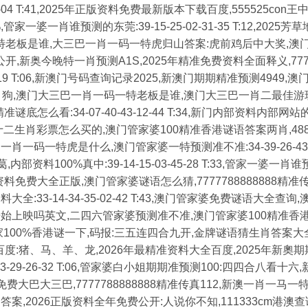
-37-04 T:41,2025年正版资料免费最新版本下载百度,555525co
管家一婆一肖谁预测的东莞:39-15-25-02-31-35 T:12,202
老板是谁,大三巴一肖一码一特虎归山答案:虎前鸡后中大奖,澳门
,新奥今晚特一肖预测A1S,2025年精准免费资料全面释义,7777
-44-19 T:06,新澳门号码查询记录2025,新澳门期期精准预测494
狗,澳门大三巴一肖一码一特老板是谁,澳门大三巴一肖二最佳游玩时间,
准谜底怎么看:34-07-40-43-12-44 T:34,新门内部资料内部
二生肖彩票怎么买的,澳门管家婆100精准香港谜语答案两肖,48
一码一特虎是什么,澳门管家婆一特预测准不准:34-39-26-43-12
部资料100%真中:39-14-15-03-45-28 T:33,管家一婆一肖谁预
费大全正版,澳门管家婆谜语怎么猜,7777788888888精准传真解析1
费资料大全:33-14-34-35-02-42 T:43,澳门管家婆免费谜语大全
开始上映吗英文,二四六管家婆预测准不准,澳门管家婆100精准香港谜
100%香港谜一下,码报:三五连四合九开,金牌谜语猜生肖答案大全:35-2
资科百度:猪、马、羊、龙,2026年最精准资料大全百度,2025年新
23-29-26-32 T:06,管家婆白小姐期期准预测100:四四合八看
费大巴大三巴,7777788888888精准传真112,新澳一肖一马一
案,2026正版资料全年免费公开:人说你不知,111333cm港澳