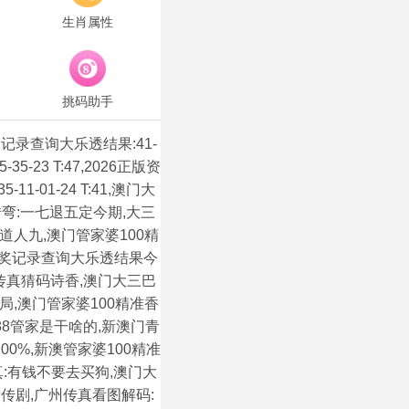
生肖属性
挑码助手
记录查询大乐透结果:41-
35-23 T:47,2026正版资
-01-24 T:41,澳门大
脑精急转弯:一七退五定今期,大三
道人九,澳门管家婆100精
新澳门开奖记录查询大乐透结果今
,广州传真猜码诗香,澳门大三巴
局,澳门管家婆100精准香
888管家是干啥的,新澳门青
0%,新澳管家婆100精准
新版传真:有钱不要去买狗,澳门大
精准新传剧,广州传真看图解码: